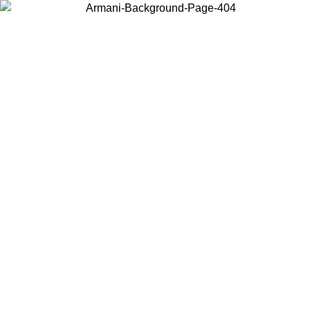
Choisissez le pays dans lequel vous vous trouvez pour voir le contenu
local et acheter en ligne.
Pays/Région
Continuer
United States
Connectez-vous à votre compte pour bénéficier de la livraison gratuite à part
de 200CAD d'achats