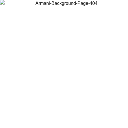
Choisissez le pays dans lequel vous vous trouvez pour voir le contenu
local et acheter en ligne.
Pays/Région
Continuer
United States
Connectez-vous à votre compte pour bénéficier de la livraison gratuite à part
de 200CAD d'achats