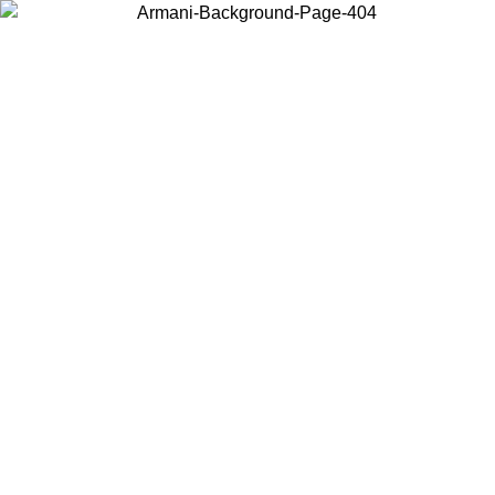
Choisissez le pays dans lequel vous vous trouvez pour voir le contenu
local et acheter en ligne.
Pays/Région
Continuer
United States
Connectez-vous à votre compte pour bénéficier de la livraison gratuite à part
de 200CAD d'achats