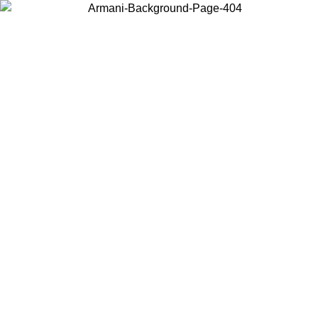
Choisissez le pays dans lequel vous vous trouvez pour voir le contenu
local et acheter en ligne.
Pays/Région
Continuer
United States
Connectez-vous à votre compte pour bénéficier de la livraison gratuite à part
de 200CAD d'achats