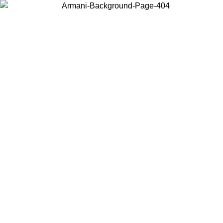
Choisissez le pays dans lequel vous vous trouvez pour voir le contenu
local et acheter en ligne.
Pays/Région
Continuer
United States
Connectez-vous à votre compte pour bénéficier de la livraison gratuite à part
de 200CAD d'achats