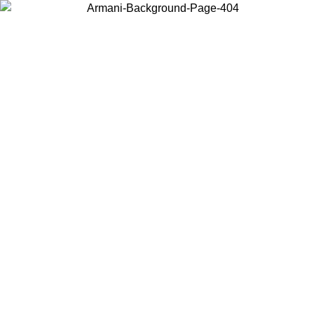
Choisissez le pays dans lequel vous vous trouvez pour voir le contenu
local et acheter en ligne.
Pays/Région
Continuer
United States
Connectez-vous à votre compte pour bénéficier de la livraison gratuite à part
de 200CAD d'achats