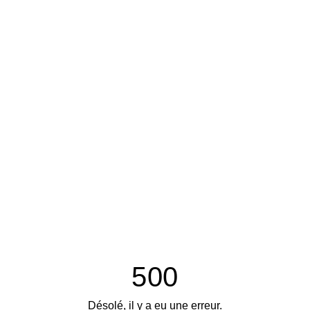
500
Désolé, il y a eu une erreur.