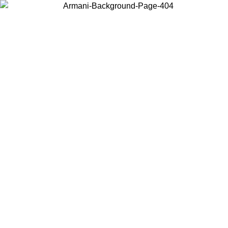
Choisissez le pays dans lequel vous vous trouvez pour voir le contenu
local et acheter en ligne.
Pays/Région
Continuer
United States
Connectez-vous à votre compte pour bénéficier de la livraison gratuite à part
de 200CAD d'achats