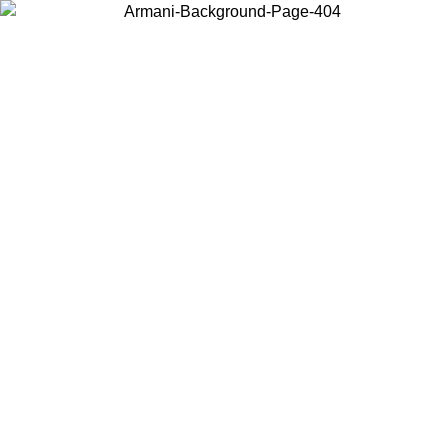
Choisissez le pays dans lequel vous vous trouvez pour voir le contenu
local et acheter en ligne.
Pays/Région
Continuer
United States
Connectez-vous à votre compte pour bénéficier de la livraison gratuite à part
de 200CAD d'achats