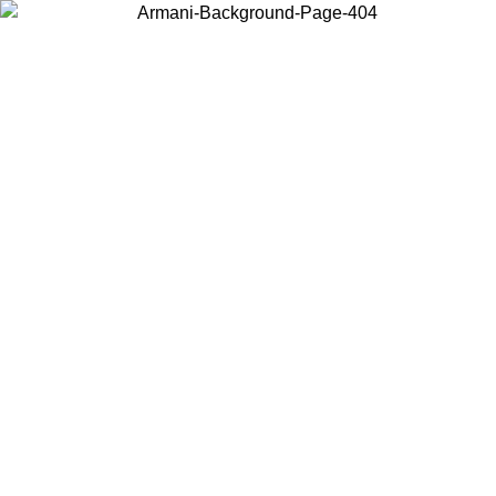
Choisissez le pays dans lequel vous vous trouvez pour voir le contenu
local et acheter en ligne.
Pays/Région
Continuer
United States
Connectez-vous à votre compte pour bénéficier de la livraison gratuite à part
de 200CAD d'achats