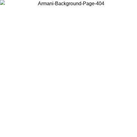
Choisissez le pays dans lequel vous vous trouvez pour voir le contenu
local et acheter en ligne.
Pays/Région
Continuer
United States
Connectez-vous à votre compte pour bénéficier de la livraison gratuite à part
de 200CAD d'achats