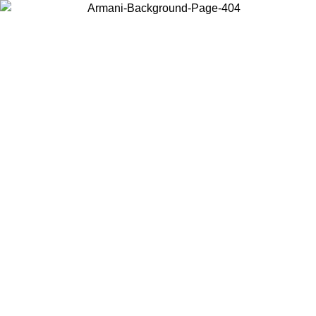
Choisissez le pays dans lequel vous vous trouvez pour voir le contenu
local et acheter en ligne.
Pays/Région
Continuer
United States
Connectez-vous à votre compte pour bénéficier de la livraison gratuite à part
de 200CAD d'achats