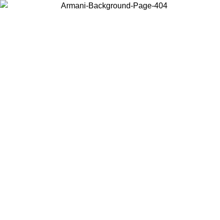
Choisissez le pays dans lequel vous vous trouvez pour voir le contenu
local et acheter en ligne.
Pays/Région
Continuer
United States
Connectez-vous à votre compte pour bénéficier de la livraison gratuite à part
de 200CAD d'achats