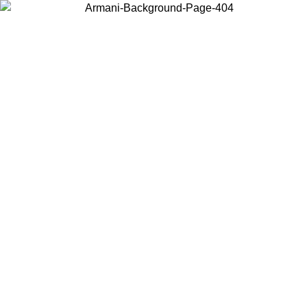
Choisissez le pays dans lequel vous vous trouvez pour voir le contenu
local et acheter en ligne.
Pays/Région
Continuer
United States
Connectez-vous à votre compte pour bénéficier d
QU'AU 02/09
gratuite à partir de 140 CHF d'acha