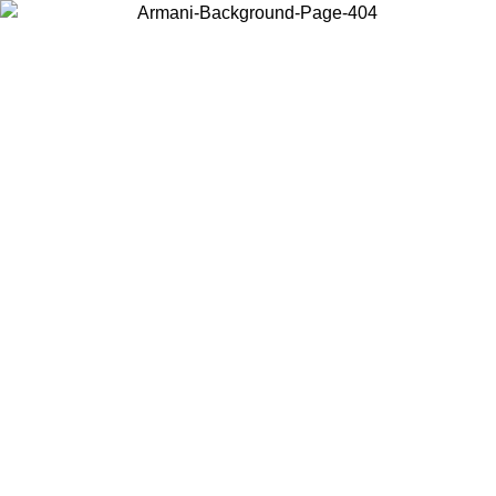
Choisissez le pays dans lequel vous vous trouvez pour voir le contenu
local et acheter en ligne.
Pays/Région
Continuer
United States
Connectez-vous à votre compte pour bénéficier de la livraison
gratuite à partir de 140 CHF d'achats