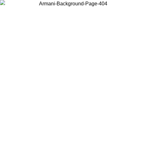
Choisissez le pays dans lequel vous vous trouvez pour voir le contenu
local et acheter en ligne.
Pays/Région
Continuer
United States
Connectez-vous à votre compte pour bénéficier de la livraison gratuite
à partir de 200CAD d'achats