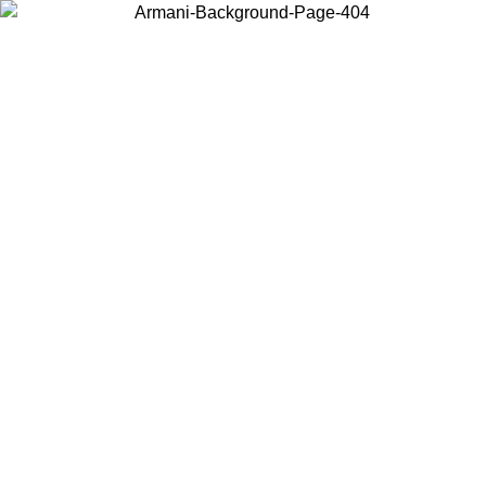
Choisissez le pays dans lequel vous vous trouvez pour voir le contenu
local et acheter en ligne.
Pays/Région
Continuer
United States
Connectez-vous à votre compte pour bénéficier de la livraison gratuite
à partir de 200CAD d'achats