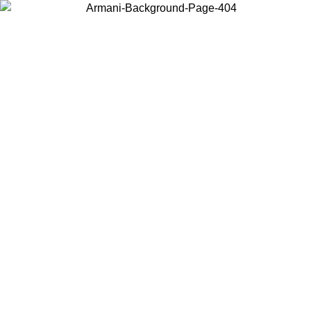
Choisissez le pays dans lequel vous vous trouvez pour voir le contenu
local et acheter en ligne.
Pays/Région
Continuer
United States
Connectez-vous à votre compte pour bénéficier de la livraison gr
/07
à partir de 200CAD d'achats