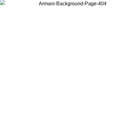
Choisissez le pays dans lequel vous vous trouvez pour voir le contenu
local et acheter en ligne.
Pays/Région
Continuer
United States
Connectez-vous à votre compte pour bénéficier de la livraison gratuite
à partir de 200CAD d'achats