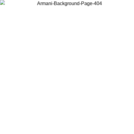
Choisissez le pays dans lequel vous vous trouvez pour voir le contenu
local et acheter en ligne.
Pays/Région
Continuer
United States
Connectez-vous à votre compte pour bénéficier de la livraison gratuite
à partir de 200CAD d'achats