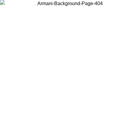
Choisissez le pays dans lequel vous vous trouvez pour voir le contenu
local et acheter en ligne.
Pays/Région
Continuer
United States
Connectez-vous à votre compte pour bénéficier de la livraison gratuite
à partir de 200CAD d'achats