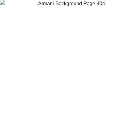
Choisissez le pays dans lequel vous vous trouvez pour voir le contenu
local et acheter en ligne.
Pays/Région
Continuer
United States
Connectez-vous à votre compte pour bénéficier de la livraison gratuite
à partir de 200CAD d'achats