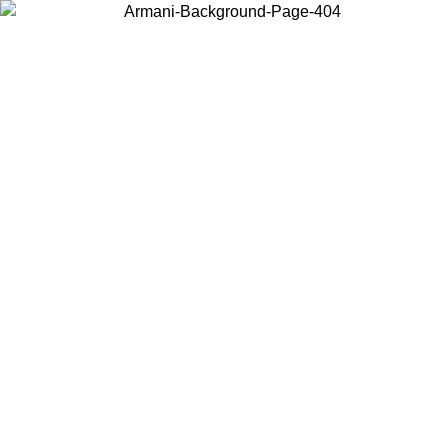
Choisissez le pays dans lequel vous vous trouvez pour voir le contenu
local et acheter en ligne.
Pays/Région
Continuer
United States
Connectez-vous à votre compte pour bénéficier de la livraison
gratuite à partir de 200CAD d'achats