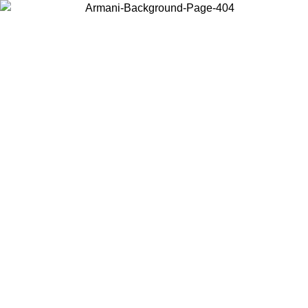
Choisissez le pays dans lequel vous vous trouvez pour voir le contenu
local et acheter en ligne.
Pays/Région
Continuer
United States
Connectez-vous à votre compte pour bénéficier de la livraison
gratuite à partir de 200CAD d'achats