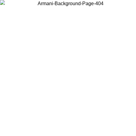
Choisissez le pays dans lequel vous vous trouvez pour voir le contenu
local et acheter en ligne.
Pays/Région
Continuer
United States
Connectez-vous à votre compte pour bénéficier de la livraison gratuite à part
de 200CAD d'achats