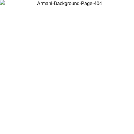
Choisissez le pays dans lequel vous vous trouvez pour voir le contenu
local et acheter en ligne.
Pays/Région
Continuer
United States
Connectez-vous à votre compte pour bénéficier de la livraison gratuite à part
de 200CAD d'achats