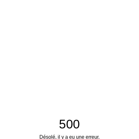
500
Désolé, il y a eu une erreur.