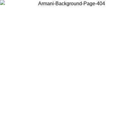
Choisissez le pays dans lequel vous vous trouvez pour voir le contenu
local et acheter en ligne.
Pays/Région
Continuer
United States
Connectez-vous à votre compte pour bénéficier de la livraison gratuite à part
de 200CAD d'achats