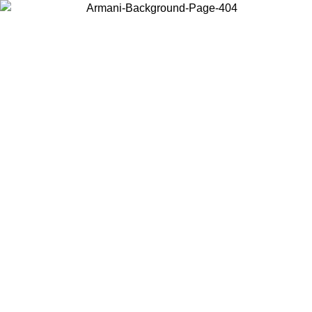
Choisissez le pays dans lequel vous vous trouvez pour voir le contenu
local et acheter en ligne.
Pays/Région
Continuer
United States
Connectez-vous à votre compte pour bénéficier de la livraison gratuite à part
de 200CAD d'achats